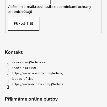
í
Vložením e-mailu souhlasíte s
podmínkami ochrany
osobních údajů
PŘIHLÁSIT SE
Kontakt
zasobovani
@
ledeos.cz
+420 774 812 916
https://www.facebook.com/ledeos/
ledeos_oficial/
https://www.youtube.com/@ledeos
Přijímáme online platby