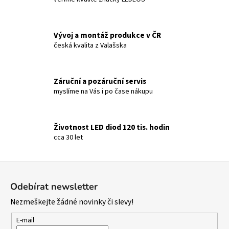
č
d
u
a
j
c
e
Vývoj a montáž produkce v ČR
í
m
česká kvalita z Valašska
p
e
r
v
Záruční a pozáruční servis
k
myslíme na Vás i po čase nákupu
y
v
ý
Životnost LED diod 120 tis. hodin
p
cca 30 let
i
s
u
Z
á
Odebírat newsletter
p
Nezmeškejte žádné novinky či slevy!
a
t
E-mail