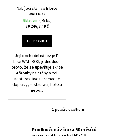
r
ů
a
o
Nabíjecí stanice E-bike
j
WALLBOX
d
Skladem
(>5 ks)
í
u
30 246,37 Kč
t
k
?
t
DO KOŠÍKU
ů
Její obchodní název je E-
bike WALLBOX, jednoduše
proto, že se upevňuje skrze
HLEDAT
4 šrouby na stěny a zdi,
např. zastávek hromadné
dopravy, restaurací, hotelů
nebo...
D
o
p
1
položek celkem
O
o
v
r
l
u
Prodloužená záruka 60 měsíců
á
věříme kvalitě značky LEDEOS